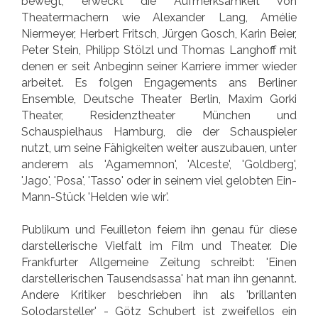
bewegt, erweckt die Aufmerksamkeit von
Theatermachern wie Alexander Lang, Amélie
Niermeyer, Herbert Fritsch, Jürgen Gosch, Karin Beier,
Peter Stein, Philipp Stölzl und Thomas Langhoff mit
denen er seit Anbeginn seiner Karriere immer wieder
arbeitet. Es folgen Engagements ans Berliner
Ensemble, Deutsche Theater Berlin, Maxim Gorki
Theater, Residenztheater München und
Schauspielhaus Hamburg, die der Schauspieler
nutzt, um seine Fähigkeiten weiter auszubauen, unter
anderem als 'Agamemnon', 'Alceste', 'Goldberg',
'Jago', 'Posa', 'Tasso' oder in seinem viel gelobten Ein-
Mann-Stück 'Helden wie wir'.
Publikum und Feuilleton feiern ihn genau für diese
darstellerische Vielfalt im Film und Theater. Die
Frankfurter Allgemeine Zeitung schreibt: 'Einen
darstellerischen Tausendsassa' hat man ihn genannt.
Andere Kritiker beschrieben ihn als 'brillanten
Solodarsteller' - Götz Schubert ist zweifellos ein