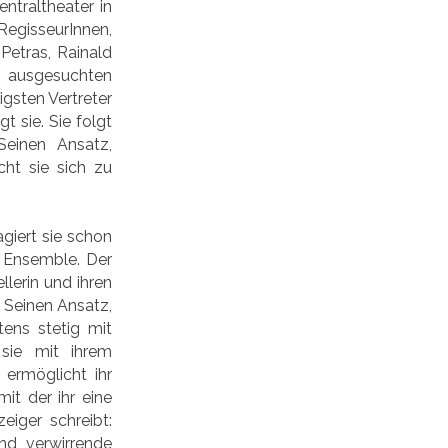
traltheater in
RegisseurInnen,
Petras, Rainald
, ausgesuchten
gsten Vertreter
 sie. Sie folgt
Seinen Ansatz,
cht sie sich zu
giert sie schon
r Ensemble. Der
lerin und ihren
. Seinen Ansatz,
ens stetig mit
sie mit ihrem
ermöglicht ihr
it der ihr eine
iger schreibt:
nd verwirrende