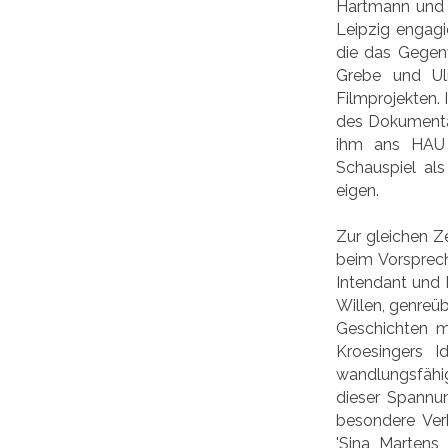
Hartmann und 
Leipzig engagi
die das Gegenw
Grebe und Ulr
Filmprojekten.
des Dokumentar
ihm ans HAU B
Schauspiel als
eigen.
Zur gleichen Z
beim Vorsprech
Intendant und R
Willen, genreüb
Geschichten mi
Kroesingers 
wandlungsfähig
dieser Spannun
besondere Ver
'Sina Martens 