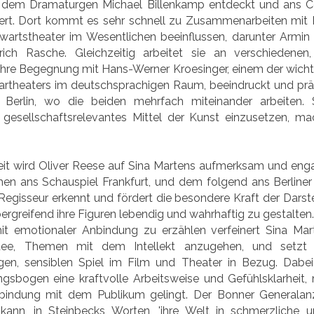
dem Dramaturgen Michael Billenkamp entdeckt und ans Cen
ert. Dort kommt es sehr schnell zu Zusammenarbeiten mit 
artstheater im Wesentlichen beeinflussen, darunter Armin 
ich Rasche. Gleichzeitig arbeitet sie an verschiedenen
 Ihre Begegnung mit Hans-Werner Kroesinger, einem der wichti
theaters im deutschsprachigen Raum, beeindruckt und prägt
erlin, wo die beiden mehrfach miteinander arbeiten. 
 gesellschaftsrelevantes Mittel der Kunst einzusetzen, ma
eit wird Oliver Reese auf Sina Martens aufmerksam und enga
en ans Schauspiel Frankfurt, und dem folgend ans Berline
egisseur erkennt und fördert die besondere Kraft der Darstel
ergreifend ihre Figuren lebendig und wahrhaftig zu gestalten
t emotionaler Anbindung zu erzählen verfeinert Sina Mart
Idee, Themen mit dem Intellekt anzugehen, und setzt 
en, sensiblen Spiel im Film und Theater in Bezug. Dabei 
gsbogen eine kraftvolle Arbeitsweise und Gefühlsklarheit, m
bindung mit dem Publikum gelingt. Der Bonner Generalanze
kann, in Steinbecks Worten, 'ihre Welt in schmerzliche u