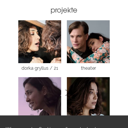
projekte
dorka gryllus / 21
theater
film
dorka gryllus / 16