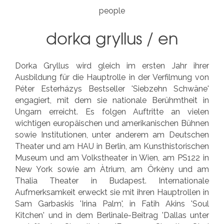
people
dorka gryllus
/
en
Dorka Gryllus wird gleich im ersten Jahr ihrer
Ausbildung für die Hauptrolle in der Verfilmung von
Péter Esterházys Bestseller 'Siebzehn Schwäne'
engagiert, mit dem sie nationale Berühmtheit in
Ungarn erreicht. Es folgen Auftritte an vielen
wichtigen europäischen und amerikanischen Bühnen
sowie Institutionen, unter anderem am Deutschen
Theater und am HAU in Berlin, am Kunsthistorischen
Museum und am Volkstheater in Wien, am PS122 in
New York sowie am Àtrium, am Örkèny und am
Thalia Theater in Budapest. Internationale
Aufmerksamkeit erweckt sie mit ihren Hauptrollen in
Sam Garbaskis 'Irina Palm', in Fatih Akins 'Soul
Kitchen' und in dem Berlinale-Beitrag 'Dallas unter