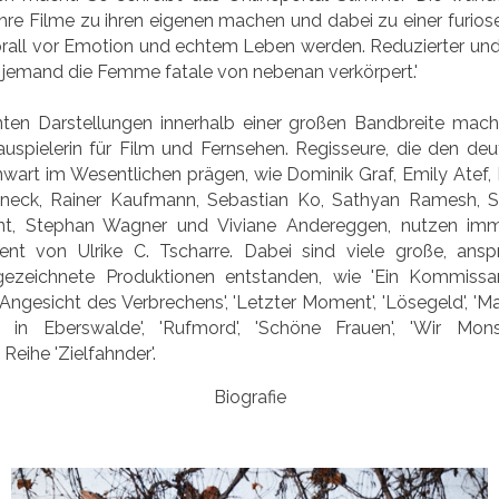
ihre Filme zu ihren eigenen machen und dabei zu einer furio
prall vor Emotion und echtem Leben werden. Reduzierter un
jemand die Femme fatale von nebenan verkörpert.'
ten Darstellungen innerhalb einer großen Bandbreite mach
uspielerin für Film und Fernsehen. Regisseure, die den de
wart im Wesentlichen prägen, wie Dominik Graf, Emily Atef, I
neck, Rainer Kaufmann, Sebastian Ko, Sathyan Ramesh, S
t, Stephan Wagner und Viviane Andereggen, nutzen imm
ent von Ulrike C. Tscharre. Dabei sind viele große, ansp
ezeichnete Produktionen entstanden, wie 'Ein Kommissar 
m Angesicht des Verbrechens', 'Letzter Moment', 'Lösegeld', '
d in Eberswalde', 'Rufmord', 'Schöne Frauen', 'Wir Mons
Reihe 'Zielfahnder'.
Biografie