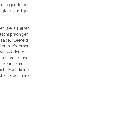
sen Legende der
d glaubwürdiger
en sie zu einer
utschsprachigen
sabel Kleefeld,
tefan Krohmer,
er wieder das
ruchsvolle und
kehrt zurück',
Macht Euch keine
ter' oder ihre