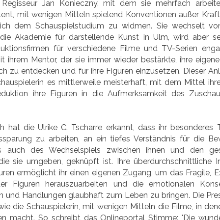
 Regisseur Jan Konieczny, mit dem sie mehrfach arbeitet
ent, mit wenigen Mitteln spielend Konventionen außer Kraf
 sich dem Schauspielstudium zu widmen. Sie wechselt vo
 die Akademie für darstellende Kunst in Ulm, wird aber s
ktionsfirmen für verschiedene Filme und TV-Serien engagi
mit ihrem Mentor, der sie immer wieder bestärkte, ihre eigen
sich zu entdecken und für ihre Figuren einzusetzen. Dieser An
hauspielerin es mittlerweile meisterhaft, mit dem Mittel ihr
uktion ihre Figuren in die Aufmerksamkeit des Zuschau
h hat die Ulrike C. Tscharre erkannt, dass ihr besonderes
ssparung zu arbeiten, an ein tiefes Verständnis für die 
ls auch des Wechselspiels zwischen ihnen und den gese
ie sie umgeben, geknüpft ist. Ihre überdurchschnittliche In
ren ermöglicht ihr einen eigenen Zugang, um das Fragile, Ex
er Figuren herauszuarbeiten und die emotionalen Kons
n und Handlungen glaubhaft zum Leben zu bringen. Die Pre
wie die Schauspielerin, mit wenigen Mitteln die Filme, in dene
en macht. So schreibt das Onlineportal Stimme: 'Die wunde