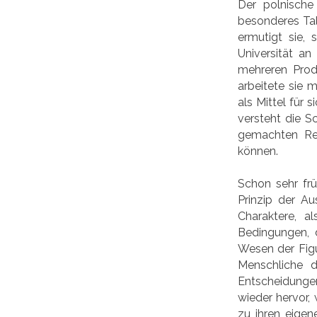
Der polnische
besonderes Tal
ermutigt sie,
Universität an
mehreren Produ
arbeitete sie 
als Mittel für 
versteht die Sc
gemachten Red
können.
Schon sehr frü
Prinzip der Au
Charaktere, a
Bedingungen, d
Wesen der Figu
Menschliche d
Entscheidunge
wieder hervor, 
zu ihren eigen