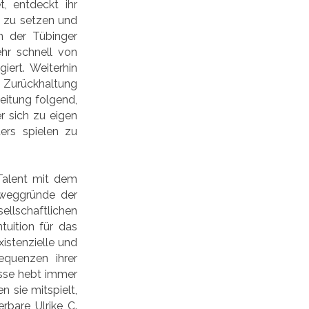
, entdeckt ihr
t zu setzen und
n der Tübinger
ehr schnell von
ert. Weiterhin
e Zurückhaltung
leitung folgend,
er sich zu eigen
ers spielen zu
 Talent mit dem
Beweggründe der
llschaftlichen
tuition für das
istenzielle und
equenzen ihrer
sse hebt immer
n sie mitspielt,
rbare Ulrike C.