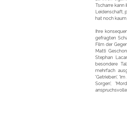
Tscharre kann 
Leidenschaft, 
hat noch kaum 
Ihre konsequen
gefragten Scha
Film der Gegen
Matti Geschon
Stephan Lacan
besondere Tal
mehrfach ausg
'Getrieben', 'I
Sorgen', 'Mor
anspruchsvolle 