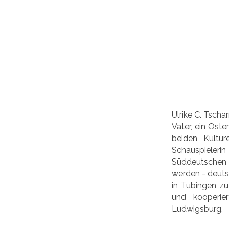
Ulrike C. Tscha
Vater, ein Öste
beiden Kultur
Schauspieleri
Süddeutschen R
werden - deuts
in Tübingen zu 
und kooperie
Ludwigsburg.